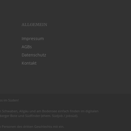
ALLGEMEIN
Impressum
AGBs
Datenschutz
Kontakt
obs im Süden!
 in Schwaben,
Allgäu
und am
Bodensee
einfach finden im digitalen
euberger Bote und
Südfinder
(ehem. Südjob / jobsüd).
Personen des dritten Geschlechts mit ein.