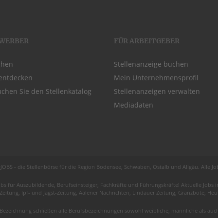
EWERBER
FÜR ARBEITGEBER
chen
Stellenanzeige buchen
entdecken
Mein Unternehmensprofil
chen Sie den Stellenkatalog
Stellenanzeigen verwalten
Mediadaten
JOBS - die Stellenbörse für die Region
Bodensee
, Schwaben,
Ostalb
und
Allgäu
. Alle J
obs für
Auszubildende
, Berufseinsteiger, Fachkräfte und Führungskräfte! Aktuelle Jobs
 Zeitung, Ipf- und Jagst-Zeitung, Aalener Nachrichten, Lindauer Zeitung, Gränzbote, H
Bezeichnung schließen alle Berufsbezeichnungen sowohl weibliche, männliche als auch 