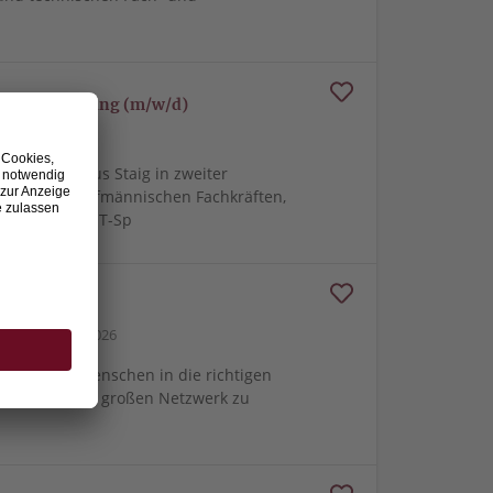
loyer Branding (m/w/d)
19.07.2026
ternehmen aus Staig in zweiter
ttlung von kaufmännischen Fachkräften,
nieuren und IT-Sp
 M365 und KI
bH
18.07.2026
e richtigen Menschen in die richtigen
m von unserem großen Netzwerk zu