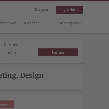
Login
Registrieren
 entdecken
Ratgeber
Für Arbeitgeber
Umkreis
10 km
ting, Design
vieren!