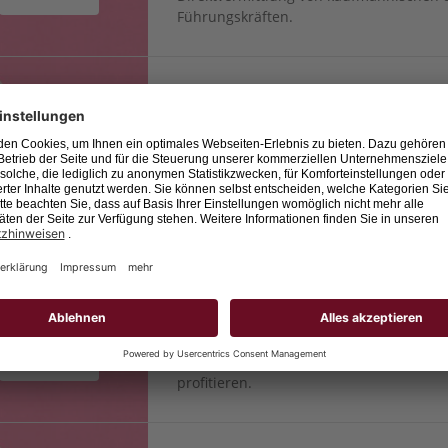
Führungskräften.
Manager Personalmarketing und Emp
88273 Fronreute
Schmieder GmbH
Die Schmieder GmbH ist ein Familienun
Generation, welches sich auf die Vermi
Führungskräften sowie Technikern, Inge
Digital Workplace Specialist (m/w/d)
88045 Friedrichshafen
Schmieder Gm
Schmieder bringt seit über 40 Jahren di
Firmen. Nur eine Bewerbung reicht, u
profitieren.