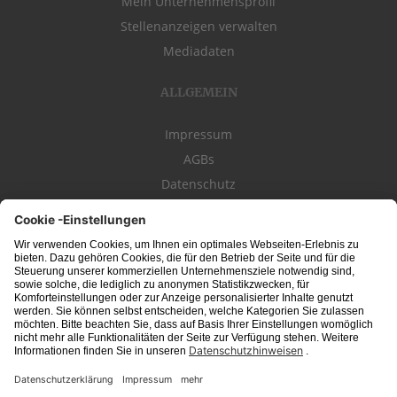
Mein Unternehmensprofil
Stellenanzeigen verwalten
Mediadaten
ALLGEMEIN
Impressum
AGBs
Datenschutz
Kontakt
schwäbischeJOBS - die Stellenbörse für die Region
Bodensee
, Schwaben,
Ostalb
und
Allgäu
. Alle Jobs im Süden!
Interessante Stellenangebote für Arbeit in
Vollzeit
oder
Teilzeit
, Jobs für
Auszubildende
, Berufseinsteiger, Fachkräfte und Führungskräfte! Aktuelle
Jobs in Schwaben,
Allgäu
und am
Bodensee
einfach finden im digitalen