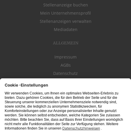
Stellenanzeige buchen
Mein Unternehmensprofil
Stellenanzeigen verwalten
Mediadaten
ALLGEMEIN
Impressum
AGBs
Datenschutz
Kontakt
schwäbischeJOBS - die Stellenbörse für die Region
Bodensee
, Schwaben,
Ostalb
und
Allgäu
. Alle Jobs im Süden!