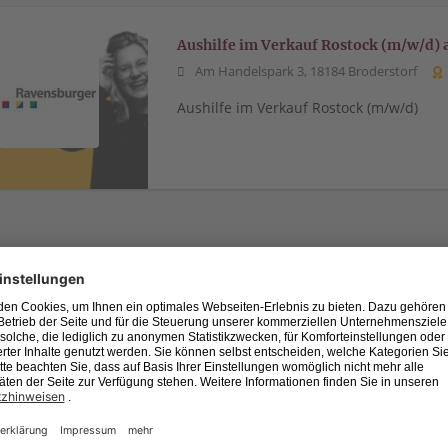
Aushilfe im Verkauf Rostock (m/w/d) 
Am Handelspark 3, 18184 Broderstorf
Aushilfe im Verkauf Rostock (m/w/d)