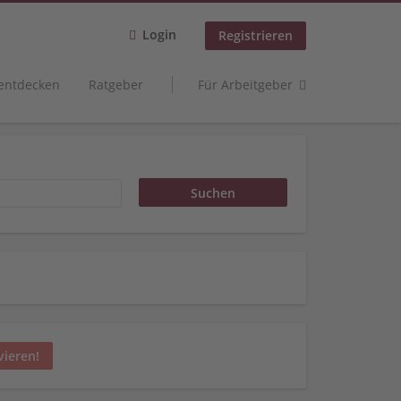
Login
Registrieren
 entdecken
Ratgeber
Für Arbeitgeber
vieren!