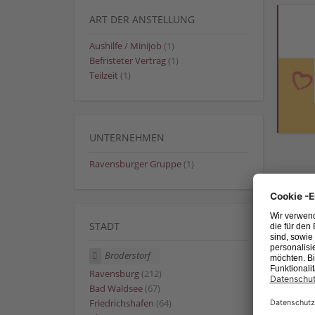
ART DER ANSTELLUNG
Aushilfe / Minijob
(1)
Befristeter Vertrag
(1)
Teilzeit
(1)
UNTERNEHMEN
Ravensburger Gruppe
(1)
STADT
Broderstorf
Ravensburg
(212)
Bad Waldsee
(67)
Friedrichshafen
(64)