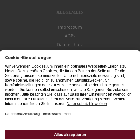
ALLGEMEIN
Impressum
AGBs
Datenschutz
Kontakt
schwäbischeJOBS - die Stellenbörse für die Region
Bodensee
, Schwaben,
Ostalb
und
Allgäu
. Alle Jobs im Süden!
Interessante Stellenangebote für Arbeit in
Vollzeit
oder
Teilzeit
, Jobs für
Auszubildende
, Berufseinsteiger, Fachkräfte und Führungskräfte! Aktuelle
Jobs in Schwaben,
Allgäu
und am
Bodensee
einfach finden im digitalen
Stellenmarkt von
Schwäbischer Zeitung
, Trossinger Zeitung, Ipf- und Jagst-
Zeitung, Aalener Nachrichten, Lindauer Zeitung, Gränzbote, Heuberger Bote
und
Südfinder
(ehem. Südjob / jobsüd).