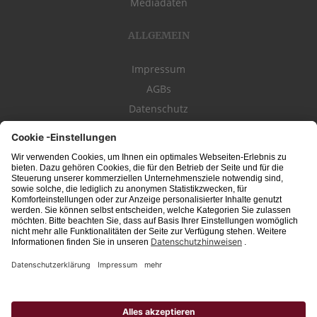
Mediadaten
ALLGEMEIN
Impressum
AGBs
Datenschutz
Kontakt
schwäbischeJOBS - die Stellenbörse für die Region
Bodensee
, Schwaben,
Ostalb
und
Allgäu
. Alle Jobs im Süden!
Interessante Stellenangebote für Arbeit in
Vollzeit
oder
Teilzeit
, Jobs für
Auszubildende
, Berufseinsteiger, Fachkräfte und Führungskräfte! Aktuelle
Jobs in Schwaben,
Allgäu
und am
Bodensee
einfach finden im digitalen
Stellenmarkt von
Schwäbischer Zeitung
, Trossinger Zeitung, Ipf- und Jagst-
Zeitung, Aalener Nachrichten, Lindauer Zeitung, Gränzbote, Heuberger Bote
und
Südfinder
(ehem. Südjob / jobsüd).