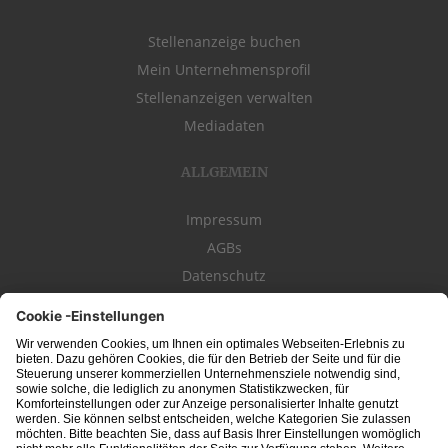
Stellenanzeige buchen
Mein Unternehmensprofil
Stellenanzeigen verwalten
Mediadaten
ALLGEMEIN
Impressum
AGBs
Datenschutz
Kontakt
schwäbischeJOBS - die Stellenbörse für die Region
Bodensee
, Schwaben,
Ostalb
und
Allgäu
. Alle Jobs im Süden!