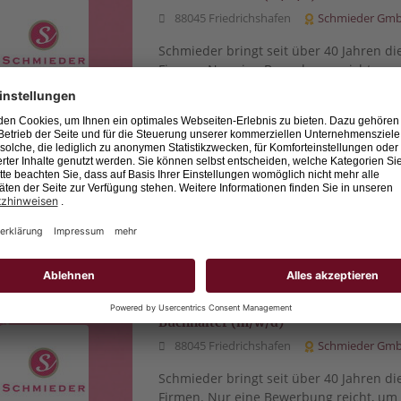
88045 Friedrichshafen
Schmieder Gm
Schmieder bringt seit über 40 Jahren di
Firmen. Nur eine Bewerbung reicht, u
profitieren.
Referent (m/w/d) Konzernrechnungs
88045 Friedrichshafen
Schmieder Gm
Schmieder bringt seit über 40 Jahren di
Firmen. Nur eine Bewerbung reicht, u
profitieren.
Buchhalter (m/w/d)
88045 Friedrichshafen
Schmieder Gm
Schmieder bringt seit über 40 Jahren di
Firmen. Nur eine Bewerbung reicht, u