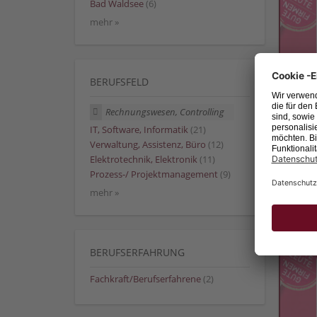
Bad Waldsee
(6)
mehr »
BERUFSFELD
Rechnungswesen, Controlling
IT, Software, Informatik
(21)
Verwaltung, Assistenz, Büro
(12)
Elektrotechnik, Elektronik
(11)
Prozess-/ Projektmanagement
(9)
mehr »
BERUFSERFAHRUNG
Fachkraft/Berufserfahrene
(2)