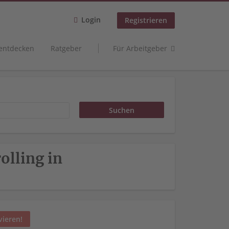
Login
Registrieren
 entdecken
Ratgeber
Für Arbeitgeber
olling in
vieren!