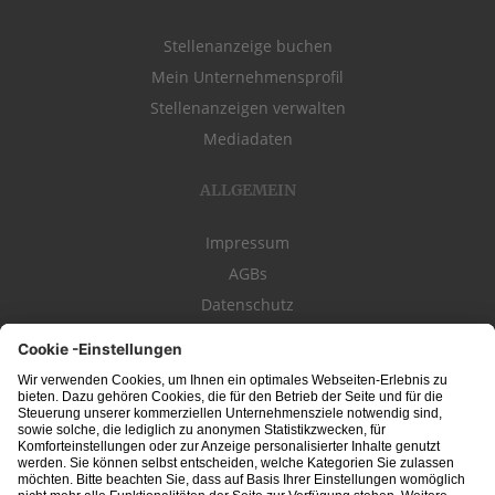
Stellenanzeige buchen
Mein Unternehmensprofil
Stellenanzeigen verwalten
Mediadaten
ALLGEMEIN
Impressum
AGBs
Datenschutz
Kontakt
schwäbischeJOBS - die Stellenbörse für die Region
Bodensee
, Schwaben,
Ostalb
und
Allgäu
. Alle Jobs im Süden!