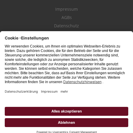
Impressum
AGBs
Datenschutz
Kontakt
schwäbischeJOBS - die Stellenbörse für die Region
Bodensee
, Schwaben,
Ostalb
und
Allgäu
. Alle Jobs im Süden!
Interessante Stellenangebote für Arbeit in
Vollzeit
oder
Teilzeit
, Jobs für
Auszubildende
, Berufseinsteiger, Fachkräfte und Führungskräfte! Aktuelle
Jobs in Schwaben,
Allgäu
und am
Bodensee
einfach finden im digitalen
Stellenmarkt von
Schwäbischer Zeitung
, Trossinger Zeitung, Ipf- und Jagst-
Zeitung, Aalener Nachrichten, Lindauer Zeitung, Gränzbote, Heuberger Bote
und
Südfinder
(ehem. Südjob / jobsüd).
Hinweis: Unabhängig von ihrer konkreten Bezeichnung schließen alle
Berufsbezeichnungen sowohl weibliche, männliche als auch Personen des
dritten Geschlechts mit ein.