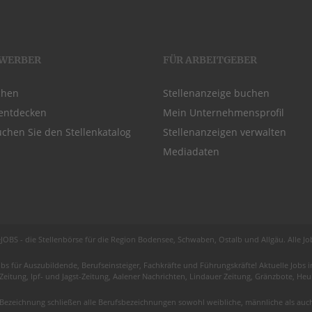
EWERBER
FÜR ARBEITGEBER
chen
Stellenanzeige buchen
entdecken
Mein Unternehmensprofil
chen Sie den Stellenkatalog
Stellenanzeigen verwalten
Mediadaten
JOBS - die Stellenbörse für die Region
Bodensee
, Schwaben,
Ostalb
und
Allgäu
. Alle J
obs für
Auszubildende
, Berufseinsteiger, Fachkräfte und Führungskräfte! Aktuelle Jobs
 Zeitung, Ipf- und Jagst-Zeitung, Aalener Nachrichten, Lindauer Zeitung, Gränzbote, H
Bezeichnung schließen alle Berufsbezeichnungen sowohl weibliche, männliche als auch 