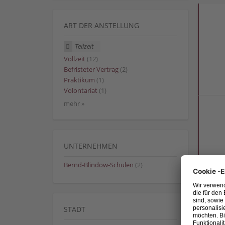
ART DER ANSTELLUNG
Teilzeit
Vollzeit
(12)
Befristeter Vertrag
(2)
Praktikum
(1)
Volontariat
(1)
mehr »
UNTERNEHMEN
Bernd-Blindow-Schulen
(2)
STADT