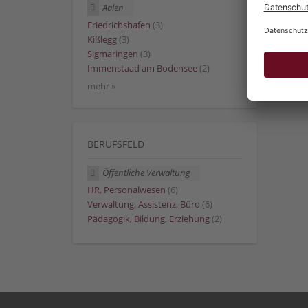
Aalen
Friedrichshafen
(3)
Kißlegg
(3)
Sigmaringen
(3)
Immenstaad am Bodensee
(2)
mehr »
BERUFSFELD
Öffentliche Verwaltung
HR, Personalwesen
(6)
Verwaltung, Assistenz, Büro
(6)
Pädagogik, Bildung, Erziehung
(2)