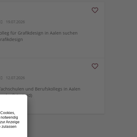
19.07.2026
olleg für Grafikdesign in Aalen suchen
Grafikdesign
12.07.2026
fachschulen und Berufskollegs in Aalen
ngskraft (m/w/d)