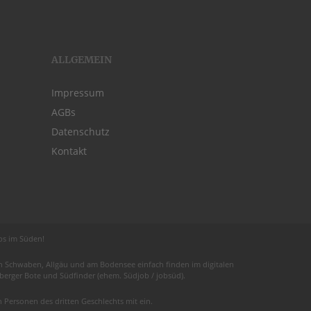
ALLGEMEIN
Impressum
AGBs
Datenschutz
Kontakt
obs im Süden!
 in Schwaben,
Allgäu
und am
Bodensee
einfach finden im digitalen
euberger Bote und
Südfinder
(ehem. Südjob / jobsüd).
Personen des dritten Geschlechts mit ein.