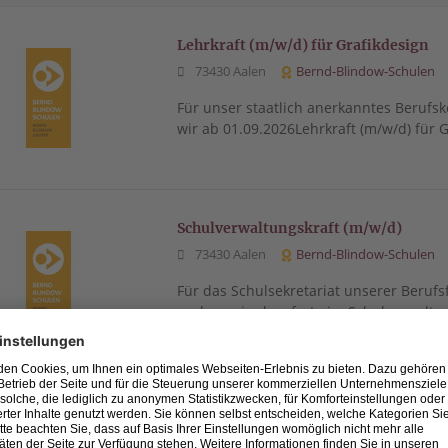
Lehrkraft (m/w/d) für Grafikdesign
73430 Aalen
Bernd-Blindow-Schulen
Für unser staatlich anerkanntes Berufsk
wir ab 01.09.2026Lehrkraft (m/w/d) für 
Schulverwaltungskraft (m/w/d)
73430 Aalen
Bernd-Blindow-Schulen
Für das Schulsekretariat unserer Berufs
suchen wir ab sofort eineSchulverwaltu