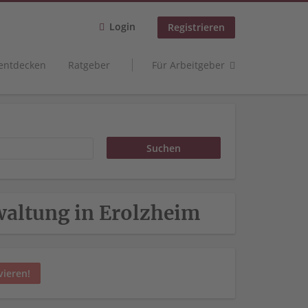
Login
Registrieren
 entdecken
Ratgeber
Für Arbeitgeber
rwaltung in Erolzheim
vieren!