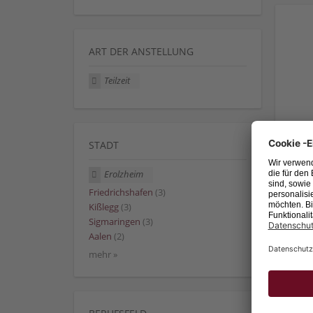
ART DER ANSTELLUNG
Teilzeit
STADT
Erolzheim
Friedrichshafen
(3)
Kißlegg
(3)
Sigmaringen
(3)
Aalen
(2)
mehr »