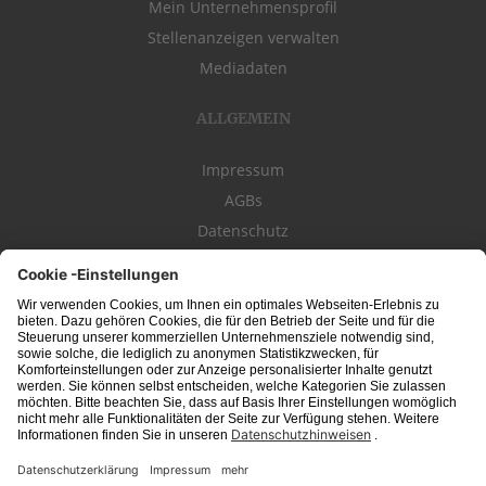
Mein Unternehmensprofil
Stellenanzeigen verwalten
Mediadaten
ALLGEMEIN
Impressum
AGBs
Datenschutz
Kontakt
schwäbischeJOBS - die Stellenbörse für die Region
Bodensee
, Schwaben,
Ostalb
und
Allgäu
. Alle Jobs im Süden!
Interessante Stellenangebote für Arbeit in
Vollzeit
oder
Teilzeit
, Jobs für
Auszubildende
, Berufseinsteiger, Fachkräfte und Führungskräfte! Aktuelle