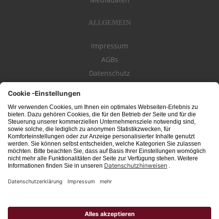
ALLGEMEIN
Impressum
AGBs
Datenschutz
Kontakt
schwäbischeJOBS - die Stellenbörse für die Region
Bodensee
, Schwaben,
Ostalb
und
Allgäu
. Alle Jobs im Süden!
Interessante Stellenangebote für Arbeit in
Vollzeit
oder
Teilzeit
, Jobs für
Auszubildende
, Berufseinsteiger, Fachkräfte und Führungskräfte! Aktuelle
Jobs in Schwaben,
Allgäu
und am
Bodensee
einfach finden im digitalen
Stellenmarkt von
Schwäbischer Zeitung
, Trossinger Zeitung, Ipf- und Jagst-
Zeitung, Aalener Nachrichten, Lindauer Zeitung, Gränzbote, Heuberger Bote
und
Südfinder
(ehem. Südjob / jobsüd).