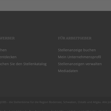
EWERBER
FÜR ARBEITGEBER
chen
Stellenanzeige buchen
entdecken
Mein Unternehmensprofil
chen Sie den Stellenkatalog
Stellenanzeigen verwalten
Mediadaten
JOBS - die Stellenbörse für die Region
Bodensee
, Schwaben,
Ostalb
und
Allgäu
. Alle J