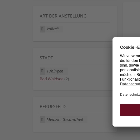
ART DER ANSTELLUNG
Vollzeit
STADT
Tübingen
Bad Waldsee
(2)
BERUFSFELD
Medizin, Gesundheit