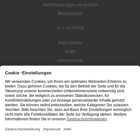
Stellenanzeigen verwalten
Mediadaten
ALLGEMEIN
Impressum
AGBs
Datenschutz
Kontakt
schwäbischeJOBS - die Stellenbörse für die Region
Bodensee
, Schwaben,
Ostalb
und
Allgäu
. Alle Jobs im Süden!
Interessante Stellenangebote für Arbeit in
Vollzeit
oder
Teilzeit
, Jobs für
Auszubildende
, Berufseinsteiger, Fachkräfte und Führungskräfte! Aktuelle
Jobs in Schwaben,
Allgäu
und am
Bodensee
einfach finden im digitalen
Stellenmarkt von
Schwäbischer Zeitung
, Trossinger Zeitung, Ipf- und Jagst-