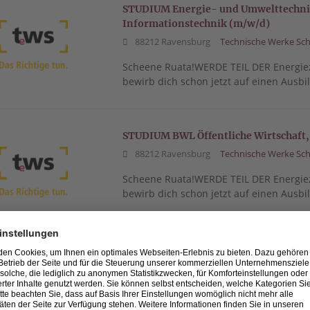
STUDIUM Energie- und Umwelttechnik
Informationstechnik (m/w/d)
88212 Ravensburg
Technische Werke Sch
Scheene Ruata!WERDE TEIL DER Energie
bewirb dich schon jetzt auf einen Ausbi
STUDIUM BWL Öffentliche Wirtschaft, 
88212 Ravensburg
Technische Werke Sch
Scheene Ruata!WERDE TEIL DER Energie
bewirb dich schon jetzt auf einen Ausbi
AUSBILDUNG Elektroniker (m/w/d) Be
88212 Ravensburg
Technische Werke Sch
Scheene Ruata!WERDE TEIL DER Energie