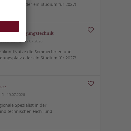
ldungsplatz oder ein Studium für 2027!
w/d) Versorgungstechnik
ussental
19.07.2026
zukunftNutze die Sommerferien und
ldungsplatz oder ein Studium für 2027!
ace
19.07.2026
gionale Spezialist in der
und technischen Fach- und