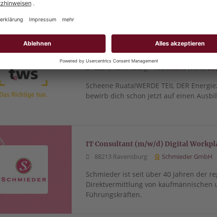
bewirb dich schon jetzt auf einen Ausbi
AUSBILDUNG Anlagenmechaniker (m/
88212 Ravensburg
Technische Werke Sch
Scheene Ruata!WERDE TEIL DER Energie
bewirb dich schon jetzt auf einen Ausbi
IT Consultant (m/w/d) Digital Workpl
88213 Ravensburg
Schmieder GmbH
Schmieder ist seit über 40 Jahren der re
Direktvermittlung von kaufmännischen 
Führungskräften.