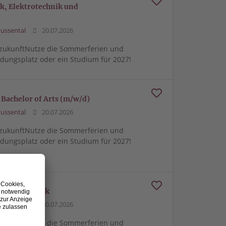
, Elektrotechnik und
ussental
20.07.2026
zukunftNutze die Sommerferien und
ldungsplatz oder ein Studium für 2027!
Bachelor of Arts (m/w/d)
ussental
20.07.2026
zukunftNutze die Sommerferien und
ldungsplatz oder ein Studium für 2027!
triebstechnik
ussental
20.07.2026
zukunftNutze die Sommerferien und