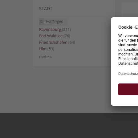
STADT
Frittlingen
Ravensburg
(211)
Bad Waldsee
(76)
Friedrichshafen
(64)
Ulm
(59)
mehr »