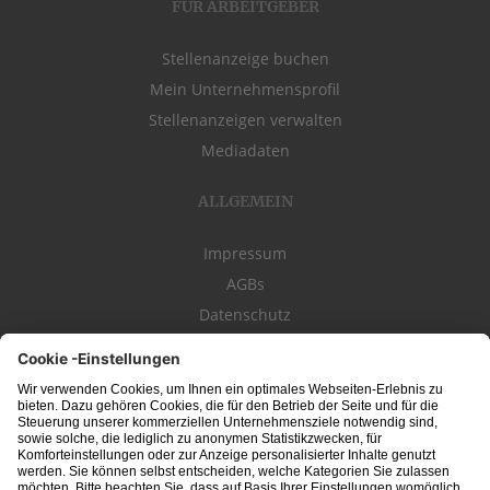
FÜR ARBEITGEBER
Stellenanzeige buchen
Mein Unternehmensprofil
Stellenanzeigen verwalten
Mediadaten
ALLGEMEIN
Impressum
AGBs
Datenschutz
Kontakt
schwäbischeJOBS - die Stellenbörse für die Region
Bodensee
, Schwaben,