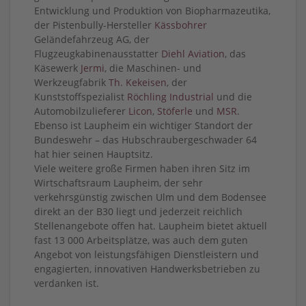
Entwicklung und Produktion von Biopharmazeutika,
der Pistenbully-Hersteller
Kässbohrer
Geländefahrzeug AG, der
Flugzeugkabinenausstatter
Diehl Aviation
, das
Käsewerk
Jermi
, die Maschinen- und
Werkzeugfabrik
Th. Kekeisen
, der
Kunststoffspezialist
Röchling Industrial
und die
Automobilzulieferer
Licon
,
Stöferle
und
MSR
.
Ebenso ist Laupheim ein wichtiger Standort der
Bundeswehr – das Hubschraubergeschwader 64
hat hier seinen Hauptsitz.
Viele weitere große Firmen haben ihren Sitz im
Wirtschaftsraum Laupheim, der sehr
verkehrsgünstig zwischen Ulm und dem Bodensee
direkt an der B30 liegt und jederzeit reichlich
Stellenangebote offen hat. Laupheim bietet aktuell
fast 13 000 Arbeitsplätze, was auch dem guten
Angebot von leistungsfähigen Dienstleistern und
engagierten, innovativen Handwerksbetrieben zu
verdanken ist.