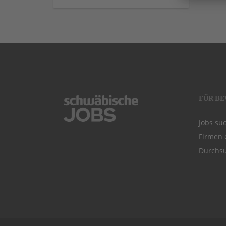
FÜR B
Jobs su
Firmen 
Durchsu