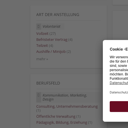
ART DER ANSTELLUNG
Volontariat
Vollzeit
(27)
Befristeter Vertrag
(4)
Teilzeit
(4)
Aushilfe / Minijob
(2)
mehr »
BERUFSFELD
Kommunikation, Marketing,
Design
Consulting, Unternehmensberatung
(1)
Öffentliche Verwaltung
(1)
Pädagogik, Bildung, Erziehung
(1)