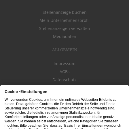
Stellenanzeige buchen
Mein Unternehmensprofil
Stellenanzeigen verwalten
Mediadaten
ALLGEMEIN
Impressum
AGBs
Datenschutz
Kontakt
schwäbischeJOBS - die Stellenbörse für die Region
Bodensee
, Schwaben,
Ostalb
und
Allgäu
. Alle Jobs im Süden!