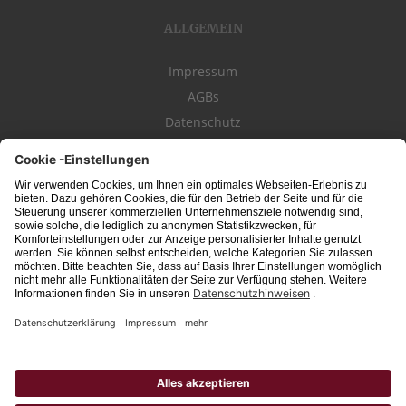
ALLGEMEIN
Impressum
AGBs
Datenschutz
Kontakt
schwäbischeJOBS - die Stellenbörse für die Region
Bodensee
, Schwaben,
Ostalb
und
Allgäu
. Alle Jobs im Süden!
Interessante Stellenangebote für Arbeit in
Vollzeit
oder
Teilzeit
, Jobs für
Auszubildende
, Berufseinsteiger, Fachkräfte und Führungskräfte! Aktuelle
Jobs in Schwaben,
Allgäu
und am
Bodensee
einfach finden im digitalen
Stellenmarkt von
Schwäbischer Zeitung
, Trossinger Zeitung, Ipf- und Jagst-
Zeitung, Aalener Nachrichten, Lindauer Zeitung, Gränzbote, Heuberger Bote
und
Südfinder
(ehem. Südjob / jobsüd).