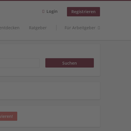
Login
Registrieren
 entdecken
Ratgeber
Für Arbeitgeber
vieren!