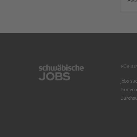
FÜR B
Jobs su
Firmen 
Durchsu