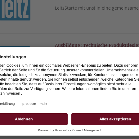
LeitzStarte mit uns! In eine gemeinsam
Ausbildung: Technische Produktdesi
73447 Oberkochen
Leitz GmbH & Co. KG
LeitzStarte mit uns! In eine gemeinsam
(m/w/d)
Bachelor-Studiengänge DHBW (m/w/
73447 Oberkochen
Leitz GmbH & Co. KG
LeitzStarte mit uns! In eine gemeinsa