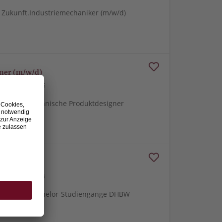
e Zukunft.Industriemechaniker (m/w/d)
gner (m/w/d)
26.07.2026
e Zukunft.Technische Produktdesigner
d)
26.07.2026
me Zukunft.Bachelor-Studiengänge DHBW