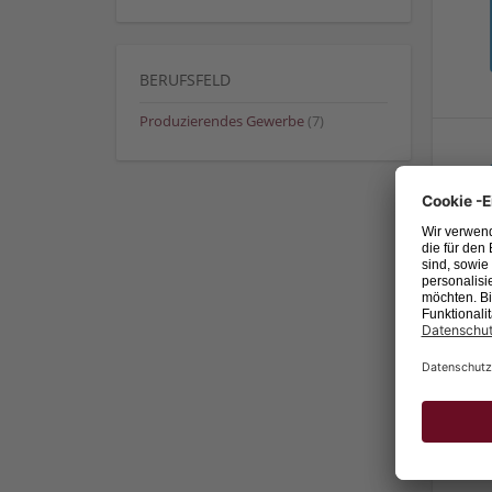
BERUFSFELD
Produzierendes Gewerbe
(7)