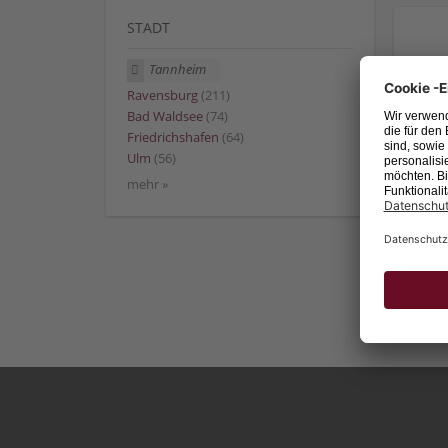
STADT
Tannheim
Ravensburg
(211)
Bad Waldsee
(74)
Friedrichshafen
(64)
Ulm
(56)
mehr »