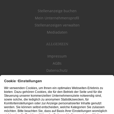
Stellenanzeige buchen
Mein Unternehmensprofil
Stellenanzeigen verwalten
Mediadaten
ALLGEMEIN
Impressum
AGBs
Datenschutz
Kontakt
schwäbischeJOBS - die Stellenbörse für die Region
Bodensee
, Schwaben,
Ostalb
und
Allgäu
. Alle Jobs im Süden!